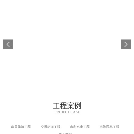
工程案例
PROJECT CASE
房屋建筑工程
交通轨道工程
水利水电工程
市政园林工程