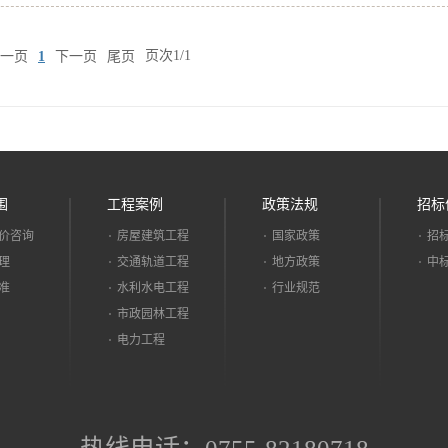
一页
下一页
尾页
页次1/1
1
围
工程案例
政策法规
招标
价咨询
房屋建筑工程
国家政策
招
理
交通轨道工程
地方政策
中
准
水利水电工程
行业规范
市政园林工程
电力工程