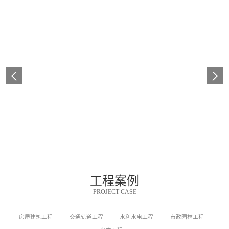
工程案例
PROJECT CASE
房屋建筑工程
交通轨道工程
水利水电工程
市政园林工程