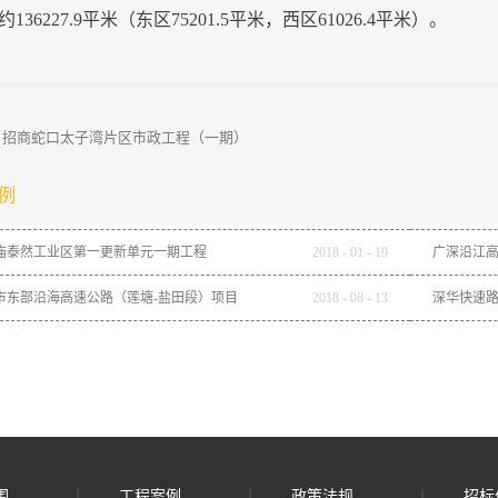
136227.9平米（东区75201.5平米，西区61026.4平米）。
：
招商蛇口太子湾片区市政工程（一期）
例
庙泰然工业区第一更新单元一期工程
2018
-
01
-
19
广深沿江高
同段
市东部沿海高速公路（莲塘-盐田段）项目
2018
-
08
-
13
深华快速路
围
工程案例
政策法规
招标