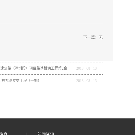
下一篇：无
速公路（深圳段）项目路基桥涵工程第2合
2018
-
08
-
13
-福龙路立交工程（一期）
2018
-
08
-
13
信息
新闻资讯