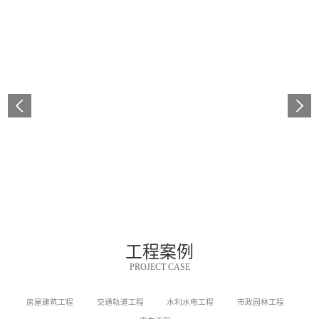
工程案例
PROJECT CASE
房屋建筑工程
交通轨道工程
水利水电工程
市政园林工程